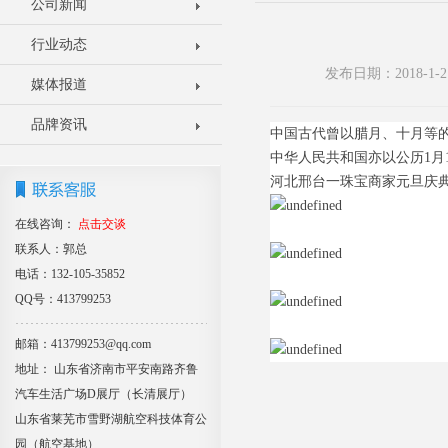
公司新闻
行业动态
发布日期：2018-1
媒体报道
品牌资讯
中国古代曾以腊月、十月等的月
中华人民共和国亦以公历1月
河北邢台一珠宝商家元旦庆
在线咨询：
点击交谈
联系人：郭总
电话：132-105-35852
QQ号：413799253
邮箱：413799253@qq.com
地址： 山东省济南市平安南路齐鲁
汽车生活广场D展厅（长清展厅）
山东省莱芜市雪野湖航空科技体育公
园（航空基地）