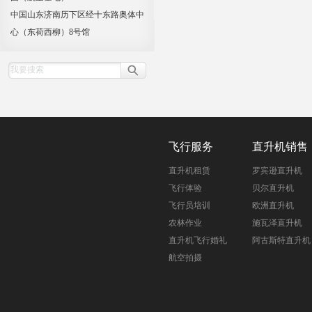
中国山东济南历下区经十东路奥体中
心（东荷西柳）8号馆
飞行服务
直升机销售
直升机租赁
罗宾逊直升机
飞行体验
贝尔直升机
飞行员培训
欧洲直升机
农林作业
施瓦泽直升机
直升机飞行婚礼
阿古斯特直升机
航空拍摄