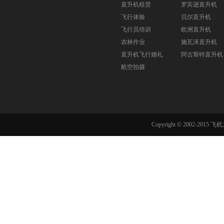
直升机租赁
罗宾逊直升机
飞行体验
贝尔直升机
飞行员培训
欧洲直升机
农林作业
施瓦泽直升机
直升机飞行婚礼
阿古斯特直升机
航空拍摄
Copyright © 2002-201