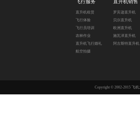
飞行服务
直升机销售
直升机租赁
罗宾逊直升机
飞行体验
贝尔直升机
飞行员培训
欧洲直升机
农林作业
施瓦泽直升机
直升机飞行婚礼
阿古斯特直升机
航空拍摄
Copyright © 2002-201