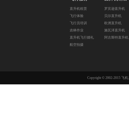
直升机租赁
罗宾逊直升机
飞行体验
贝尔直升机
飞行员培训
欧洲直升机
农林作业
施瓦泽直升机
直升机飞行婚礼
阿古斯特直升机
航空拍摄
Copyright © 2002-201