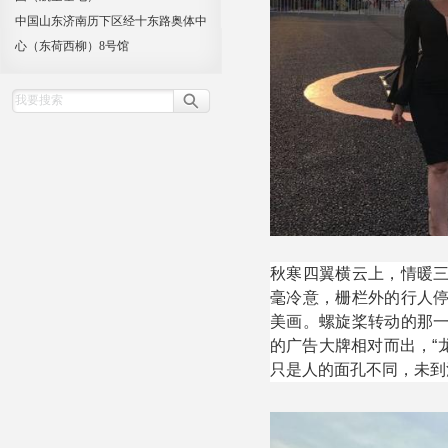
中国山东济南历下区经十东路奥体中
心（东荷西柳）8号馆
秋寒四翼横云上，情暖
毫冷意，栅栏外的行人
美画。螺旋桨转动的那
的广告大牌相对而出，“
只是人的面孔不同，未到