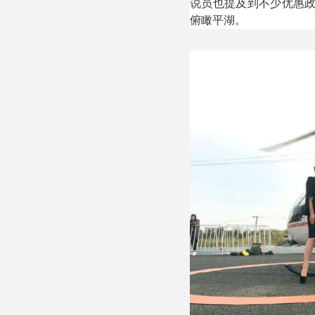
说员也提及到不少优惠
俯瞰平湖。