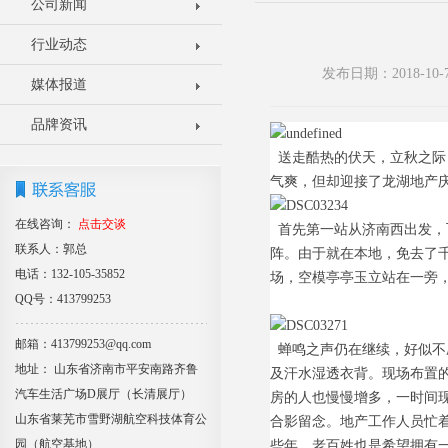
公司新闻
行业动态
发布日期：2018-1
媒体报道
品牌资讯
送走酷热的伏天，立秋之际
气爽，但却迎接了龙湖地产
在线咨询：
点击交谈
首先第一站从济南西出发，
联系人：郭总
阵。由于就在本地，免去了
电话：132-105-35852
场，空模亭亭玉立站在一旁
QQ号：413799253
邮箱：413799253@qq.com
蝉鸣之声仍在继续，好似不
地址： 山东省济南市平安南路齐鲁
及汗水湿透衣背。现场布置
汽车生活广场D展厅（长清展厅）
房的人也慢慢增多，一时间
山东省莱芜市雪野湖航空科技体育公
合影留念。地产工作人员忙
园（航空基地）
些年，老百姓也是希望拥有