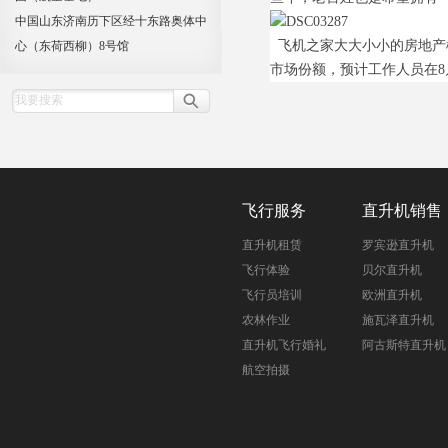
中国山东济南历下区经十东路奥体中
飞机之家大大小小的房地产
心（东荷西柳）8号馆
市场份额，预计工作人员在8
飞行服务
直升机销售
直升机租赁
罗宾逊直升机
飞行体验
贝尔直升机
飞行员培训
欧洲直升机
农林作业
施瓦泽直升机
直升机飞行婚礼
阿古斯特直升机
航空拍摄