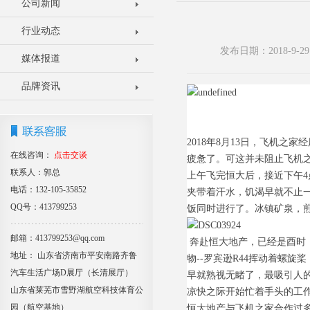
公司新闻
行业动态
发布日期：2018-9
媒体报道
品牌资讯
2018年8月13日，飞机
在线咨询：
点击交谈
疲惫了。可这并未阻止飞机
联系人：郭总
上午飞完恒大后，接近下午
电话：132-105-35852
夹带着汗水，饥渴早就不止
QQ号：413799253
饭同时进行了。冰镇矿泉，
邮箱：413799253@qq.com
奔赴恒大地产，已经是酉时
地址： 山东省济南市平安南路齐鲁
物--罗宾逊R44挥动着螺
汽车生活广场D展厅（长清展厅）
早就熟视无睹了，最吸引人
山东省莱芜市雪野湖航空科技体育公
凉快之际开始忙着手头的工
园（航空基地）
恒大地产与飞机之家合作过