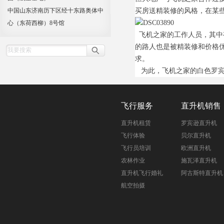
中国山东济南历下区经十东路奥体中
买房送精装修的风格，在某
心（东荷西柳）8号馆
飞机之家的工作人员，其中
的路人也是被精装修和价格
求。
为此，飞机之家的白色罗宾
飞行服务
直升机销售
直升机租赁
罗宾逊直升机
飞行体验
贝尔直升机
飞行员培训
欧洲直升机
农林作业
施瓦泽直升机
直升机飞行婚礼
阿古斯特直升机
航空拍摄