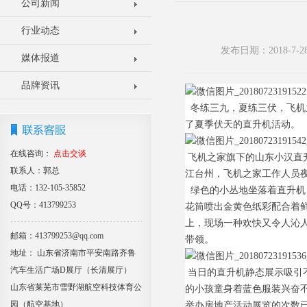
公司新闻
行业动态
发布日期：2018-7
媒体报道
品牌资讯
冬练三九，夏练三伏，飞机
了夏季伏天的直升机活动。
在线咨询：
点击交谈
飞机之家旗下的山东小汉直
联系人：郭总
江台州，飞机之家工作人员
电话：132-105-35852
绿色的小丛地坐落着直升机
QQ号：413799253
花筒喷出金黄色纸彩配合着
上，现场一种欢快又令人沁
邮箱：413799253@qq.com
带领。
地址： 山东省济南市平安南路齐鲁
汽车生活广场D展厅（长清展厅）
当日的直升机静态展示吸引
山东省莱芜市雪野湖航空科技体育公
的小孩童身着蓝色服装兴奋
园（航空基地）
举办房地产活动展览的次数