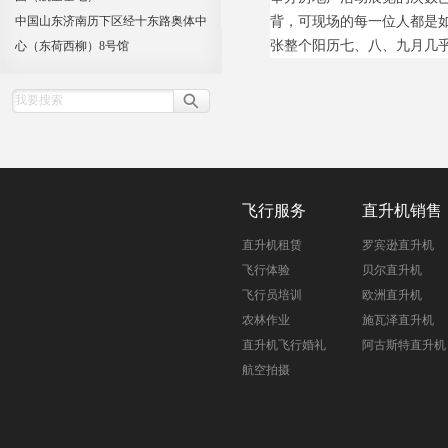
中国山东济南历下区经十东路奥体中
背，可现场的每一位人都是
张整个阳历七
、
八
、
九月几
心（东荷西柳）8号馆
飞行服务
直升机销售
直升机租赁
罗宾逊直升机
飞行体验
贝尔直升机
飞行员培训
欧洲直升机
农林作业
施瓦泽直升机
直升机飞行婚礼
阿古斯特直升机
航空拍摄