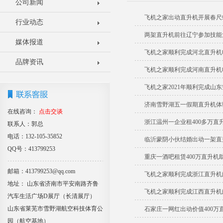
公司新闻
飞机之家出动直升机开展春尺
行业动态
两架直升机前往辽宁参加技能
媒体报道
飞机之家顺利完成河北直升机
品牌资讯
飞机之家顺利完成河南直升机
飞机之家2021年顺利完成山
济南雪野湖五一假期直升机体
在线咨询：
点击交谈
浙江温州一企业租400多万直
联系人：郭总
电话：132-105-35852
临沂蒙阴小伙结婚出动一架直
QQ号：413799253
重庆一酒吧租赁400万直升机
邮箱：413799253@qq.com
飞机之家顺利完成浙江直升机
地址： 山东省济南市平安南路齐鲁
飞机之家顺利完成江西直升机
汽车生活广场D展厅（长清展厅）
山东省莱芜市雪野湖航空科技体育公
石家庄一网红出动价值400万
园（航空基地）