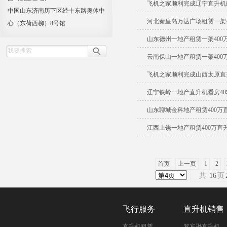
飞机之家顺利完成辽宁直升机
中国山东济南历下区经十东路奥体中
河北秦皇岛万达广场租赁一架4
心（东荷西柳）8号馆
山东德州一地产租赁一架400
云南保山一地产租赁一架400
飞机之家顺利完成山西太原直
辽宁铁岭一地产直升机看房4
山东聊城金科地产租赁400万
江西上饶一地产租赁400万直
首页
上一页
1
2
共
16
页
飞行服务
直升机销售
直升机租赁
罗宾逊直升机