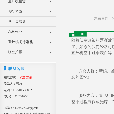
直升机租赁
飞行体验
发布日期：20
飞行员培训
农林作业
随着低空政策的逐渐放
直升机飞行婚礼
了。如今的我们经常可
航空拍摄
直升机空中跳伞表白等
适合人群：新婚、准婚
忘的回忆!
在线咨询：
点击交谈
联系人：郭总
电话：132-105-35852
服务内容：着飞行服拍
QQ号：413799253
整个过程制作成光碟，
邮箱：413799253@qq.com