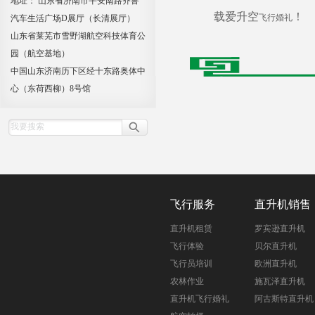
地址： 山东省济南市平安南路齐鲁
载爱升空
！
飞行婚礼
汽车生活广场D展厅（长清展厅）
山东省莱芜市雪野湖航空科技体育公
园（航空基地）
中国山东济南历下区经十东路奥体中
心（东荷西柳）8号馆
飞行服务
直升机销售
直升机租赁
罗宾逊直升机
飞行体验
贝尔直升机
飞行员培训
欧洲直升机
农林作业
施瓦泽直升机
直升机飞行婚礼
阿古斯特直升机