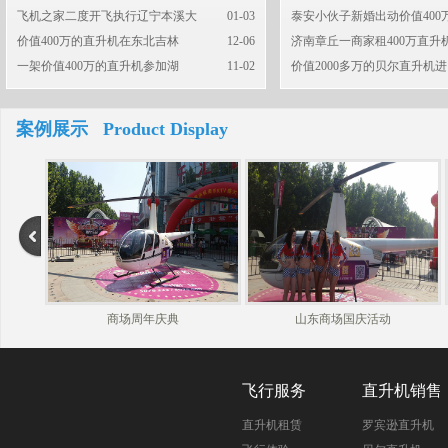
飞机之家二度开飞执行辽宁本溪大
01-03
泰安小伙子新婚出动价值400
价值400万的直升机在东北吉林
12-06
济南章丘一商家租400万直升
一架价值400万的直升机参加湖
11-02
价值2000多万的贝尔直升机进
案例展示 Product Display
商场周年庆典
山东商场国庆活动
飞行服务
直升机销售
直升机租赁
罗宾逊直升机