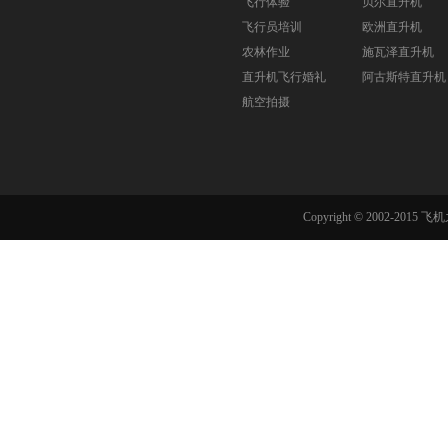
飞行体验
贝尔直升机
飞行员培训
欧洲直升机
农林作业
施瓦泽直升机
直升机飞行婚礼
阿古斯特直升机
航空拍摄
Copyright © 2002-201