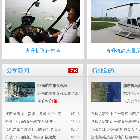
直升机飞行体验
直升机静态展
97南航空难女机长
浦东机场
97南航空难女机长是谁,97
东方网6月
南航空
[详细]
《东方早
江西省鹰潭市贵溪市龙虎山空中游
07-13
飞机之家空中广告引爆山西吕
价值400万的直升机在天津进行
11-30
飞机之家出动三架直升机进行
飞机之家再度奔赴山西进行禁毒活
02-14
花漾九江-追浔清明-最美人间
价值400万的直升机参加福建龙
03-22
济南莱芜茂业天地广场租400